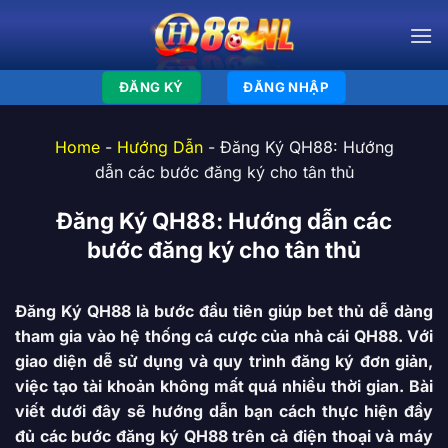
ĐĂNG KÝ
ĐĂNG NHẬP
Home
-
Hướng Dẫn
-
Đăng Ký QH88: Hướng
dẫn các bước đăng ký cho tân thủ
Đăng Ký QH88: Hướng dẫn các
bước đăng ký cho tân thủ
Đăng Ký QH88 là bước đầu tiên giúp bet thủ dễ dàng
tham gia vào hệ thống cá cược của nhà cái QH88. Với
giao diện dễ sử dụng và quy trình đăng ký đơn giản,
việc tạo tài khoản không mất quá nhiều thời gian. Bài
viết dưới đây sẽ hướng dẫn bạn cách thực hiện đầy
đủ các bước đăng ký QH88 trên cả điện thoại và máy