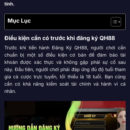
tính.
Mục Lục
Điều kiện cần có trước khi đăng ký QH88
Trước khi tiến hành Đăng Ký QH88, người chơi cần
chuẩn bị một số điều kiện cơ bản để đảm bảo tài
khoản được xác thực và không gặp phải sự cố sau
này. Đầu tiên, người chơi phải đáp ứng đủ độ tuổi tham
gia cá cược trực tuyến, tối thiểu là 18 tuổi. Bạn cũng
cần có khả năng kiểm soát tài chính và hành vi cá
nhân.