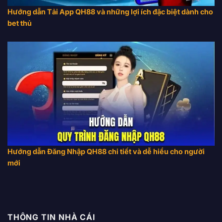
Hướng dẫn Tải App QH88 và những lợi ích đặc biệt dành cho
bet thủ
Hướng dẫn Đăng Nhập QH88 chi tiết và dễ hiểu cho người
mới
THÔNG TIN NHÀ CÁI