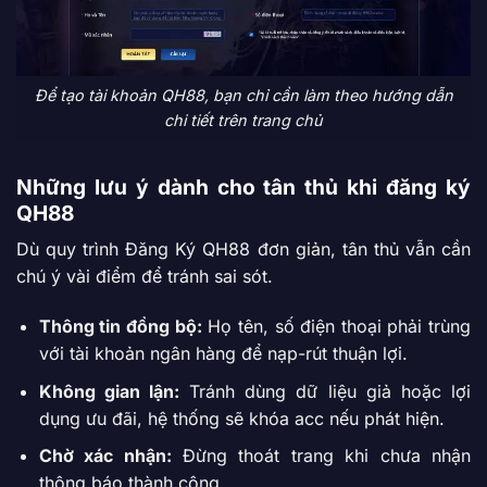
Để tạo tài khoản QH88, bạn chỉ cần làm theo hướng dẫn
chi tiết trên trang chủ
Những lưu ý dành cho tân thủ khi đăng ký
QH88
Dù quy trình Đăng Ký QH88 đơn giản, tân thủ vẫn cần
chú ý vài điểm để tránh sai sót.
Thông tin đồng bộ:
Họ tên, số điện thoại phải trùng
với tài khoản ngân hàng để nạp-rút thuận lợi.
Không gian lận:
Tránh dùng dữ liệu giả hoặc lợi
dụng ưu đãi, hệ thống sẽ khóa acc nếu phát hiện.
Chờ xác nhận:
Đừng thoát trang khi chưa nhận
thông báo thành công.