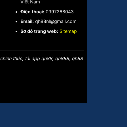
Việt Nam
Điện thoại:
0997268043
Email:
qh88nl@gmail.com
Sơ đồ trang web:
Sitemap
chính thức, tải app qh88, qh888, qh88