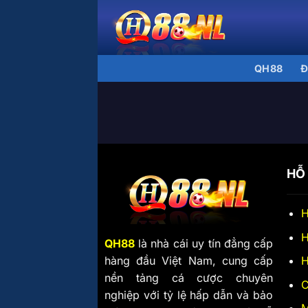
QH88
Đ
HỖ
H
H
QH88
là nhà cái uy tín đẳng cấp
hàng đầu Việt Nam, cung cấp
H
nền tảng cá cược chuyên
C
nghiệp với tỷ lệ hấp dẫn và bảo