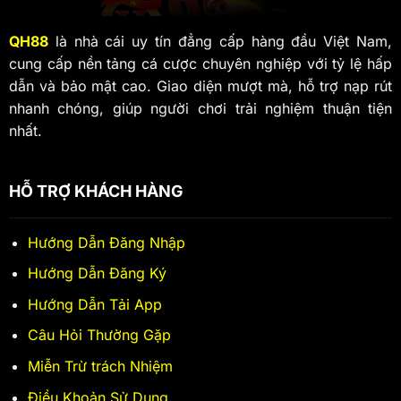
chiến
thắng
QH88
là nhà cái uy tín đẳng cấp hàng đầu Việt Nam,
cung cấp nền tảng cá cược chuyên nghiệp với tỷ lệ hấp
dẫn và bảo mật cao. Giao diện mượt mà, hỗ trợ nạp rút
nhanh chóng, giúp người chơi trải nghiệm thuận tiện
nhất.
HỖ TRỢ KHÁCH HÀNG
Hướng Dẫn Đăng Nhập
Hướng Dẫn Đăng Ký
Hướng Dẫn Tải App
Câu Hỏi Thường Gặp
Miễn Trừ trách Nhiệm
Điều Khoản Sử Dụng