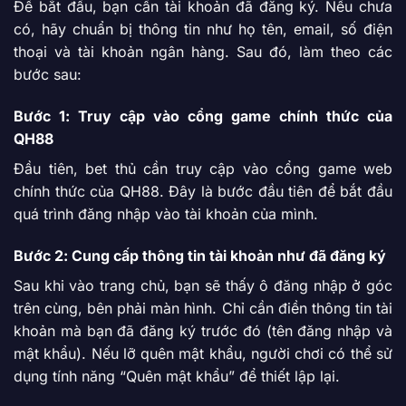
Để bắt đầu, bạn cần tài khoản đã đăng ký. Nếu chưa
có, hãy chuẩn bị thông tin như họ tên, email, số điện
thoại và tài khoản ngân hàng. Sau đó, làm theo các
bước sau:
Bước 1: Truy cập vào cổng game chính thức của
QH88
Đầu tiên, bet thủ cần truy cập vào cổng game web
chính thức của QH88. Đây là bước đầu tiên để bắt đầu
quá trình đăng nhập vào tài khoản của mình.
Bước 2: Cung cấp thông tin tài khoản như đã đăng ký
Sau khi vào trang chủ, bạn sẽ thấy ô đăng nhập ở góc
trên cùng, bên phải màn hình. Chỉ cần điền thông tin tài
khoản mà bạn đã đăng ký trước đó (tên đăng nhập và
mật khẩu). Nếu lỡ quên mật khẩu, người chơi có thể sử
dụng tính năng “Quên mật khẩu” để thiết lập lại.