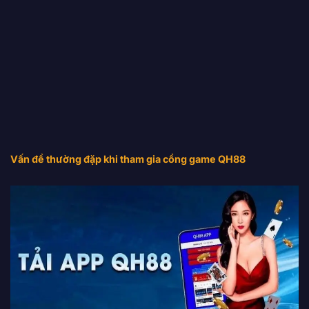
Vấn đề thường đặp khi tham gia cổng game QH88