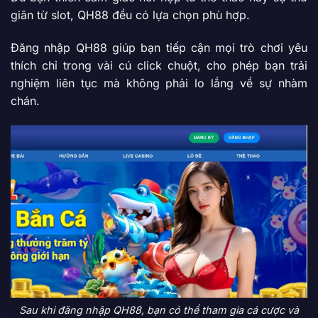
giãn từ slot, QH88 đều có lựa chọn phù hợp.
Đăng nhập QH88 giúp bạn tiếp cận mọi trò chơi yêu
thích chỉ trong vài cú click chuột, cho phép bạn trải
nghiệm liên tục mà không phải lo lắng về sự nhàm
chán.
Sau khi đăng nhập QH88, bạn có thể tham gia cá cược và