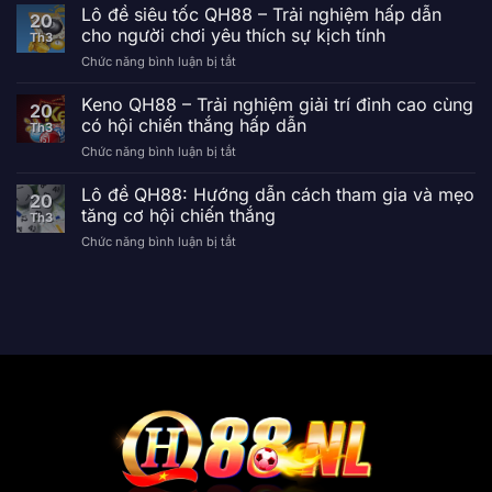
mí
Lô đề siêu tốc QH88 – Trải nghiệm hấp dẫn
chính
20
công
xác,
cho người chơi yêu thích sự kịch tính
Th3
thức
bí
Chức năng bình luận bị tắt
ở
chuẩn
quyết
Lô
đánh
giúp
đề
Keno QH88 – Trải nghiệm giải trí đỉnh cao cùng
Xiên
tăng
20
siêu
2
có hội chiến thắng hấp dẫn
tỷ
Th3
tốc
Xiên
lệ
Chức năng bình luận bị tắt
ở
QH88
3
thắng
Keno
–
giúp
QH88
Lô đề QH88: Hướng dẫn cách tham gia và mẹo
Trải
nâng
20
–
nghiệm
tăng cơ hội chiến thắng
cao
Th3
Trải
hấp
tỷ
Chức năng bình luận bị tắt
ở
nghiệm
dẫn
lệ
Lô
giải
cho
thắng
đề
trí
người
cược
QH88:
đỉnh
chơi
Hướng
cao
yêu
dẫn
cùng
thích
cách
có
sự
tham
hội
kịch
gia
chiến
tính
và
thắng
mẹo
hấp
tăng
dẫn
cơ
hội