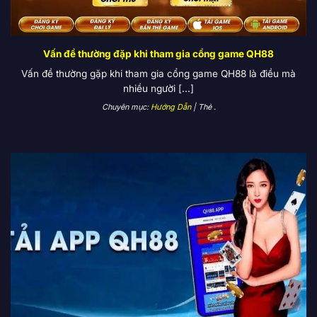
Vấn đề thường đặp khi tham gia cổng game QH88
Vấn đề thường gặp khi tham gia cổng game QH88 là điều mà
nhiều người [...]
Chuyên mục:
Hướng Dẫn
| Thẻ
.