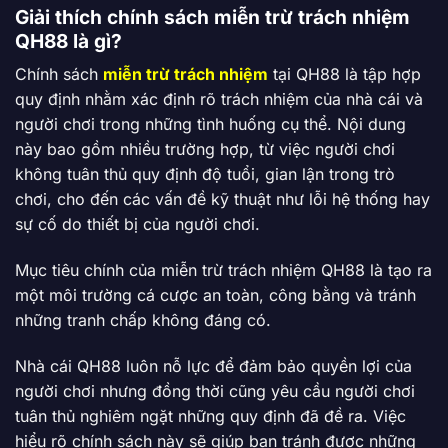
Giải thích chính sách miễn trừ trách nhiệm
QH88 là gì?
Chính sách
miễn trừ trách nhiệm
tại QH88 là tập hợp
quy định nhằm xác định rõ trách nhiệm của nhà cái và
người chơi trong những tình huống cụ thể. Nội dung
này bao gồm nhiều trường hợp, từ việc người chơi
không tuân thủ quy định độ tuổi, gian lận trong trò
chơi, cho đến các vấn đề kỹ thuật như lỗi hệ thống hay
sự cố do thiết bị của người chơi.
Mục tiêu chính của miễn trừ trách nhiệm QH88 là tạo ra
một môi trường cá cược an toàn, công bằng và tránh
những tranh chấp không đáng có.
Nhà cái QH88 luôn nỗ lực để đảm bảo quyền lợi của
người chơi nhưng đồng thời cũng yêu cầu người chơi
tuân thủ nghiêm ngặt những quy định đã đề ra. Việc
hiểu rõ chính sách này sẽ giúp bạn tránh được những