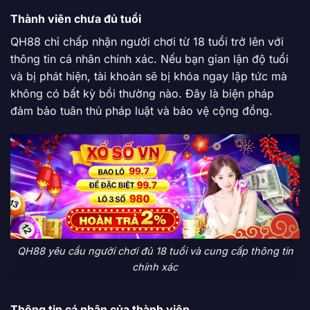
Thành viên chưa đủ tuổi
QH88 chỉ chấp nhận người chơi từ 18 tuổi trở lên với
thông tin cá nhân chính xác. Nếu bạn gian lận độ tuổi
và bị phát hiện, tài khoản sẽ bị khóa ngay lập tức mà
không có bất kỳ bồi thường nào. Đây là biện pháp
đảm bảo tuân thủ pháp luật và bảo vệ cộng đồng.
QH88 yêu cầu người chơi đủ 18 tuổi và cung cấp thông tin
chính xác
Thông tin cá nhân của thành viên