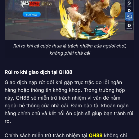
Rủi ro khi cá cược thua là trách nhiệm của người chơi,
không phải nhà cái
Rủi ro khi giao dịch tại QH88
Giao dịch nạp rút đôi khi gặp trục trặc do lỗi ngân
hàng hoặc thông tin không khớp. Trong trường hợp
này, QH88 sẽ miễn trừ trách nhiệm vì vấn đề nằm
ngoài hệ thống của nhà cái. Đảm bảo tài khoản ngân
hàng chính chủ và kết nối ổn định sẽ giúp bạn tránh rủi
ro.
Chính sách miễn trừ trách nhiệm tại
QH88
không chỉ