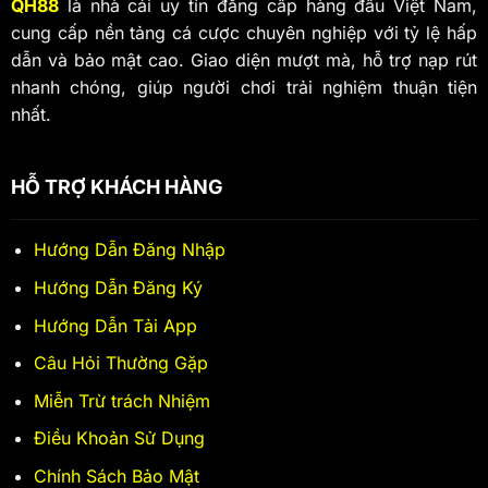
QH88
là nhà cái uy tín đẳng cấp hàng đầu Việt Nam,
cung cấp nền tảng cá cược chuyên nghiệp với tỷ lệ hấp
dẫn và bảo mật cao. Giao diện mượt mà, hỗ trợ nạp rút
nhanh chóng, giúp người chơi trải nghiệm thuận tiện
nhất.
HỖ TRỢ KHÁCH HÀNG
Hướng Dẫn Đăng Nhập
Hướng Dẫn Đăng Ký
Hướng Dẫn Tải App
Câu Hỏi Thường Gặp
Miễn Trừ trách Nhiệm
Điều Khoản Sử Dụng
Chính Sách Bảo Mật