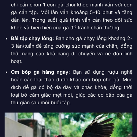
chỉ cần chọn 1 con gà chọi khỏe mạnh vần với con
gà cần tập. Mỗi lần vần khoảng 5-10 phút và tăng
dần lên. Trong suốt quá trình vần cần theo dõi sức
khoẻ và biểu hiện của gà để tránh chấn thương.
Bài tập chạy lồng:
Bạn cho gà chạy lồng khoảng 2-
3 lần/tuần để tăng cường sức mạnh của chân, đồng
thời nâng cao khả năng di chuyển và né đòn linh
hoạt.
Om bóp gà hàng ngày
:
Bạn sử dụng rượu nghệ
hoặc các loại thảo dược khác om bóp cho gà. Mục
đích để gà có bộ da dày và chắc khỏe, đồng thời
loại bỏ cảm giác mệt mỏi, giúp các cơ bắp của gà
thư giãn sau mỗi buổi tập.