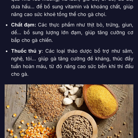
dưa hấu… để bổ sung vitamin và khoáng chất, giúp
nâng cao sức khoẻ tổng thể cho gà chọi.
Chất đạm:
Các thực phẩm như thịt bò, trứng, giun,
dế… bổ sung lượng lớn đạm, giúp tăng cường cơ
bắp cho gà chiến.
Thuốc thú y
: Các loại thảo dược bổ trợ như sâm,
nghệ, tỏi… giúp gà tăng cường đề kháng, thúc đẩy
tuần hoàn máu, từ đó nâng cao sức bền khi thi đấu
cho gà.