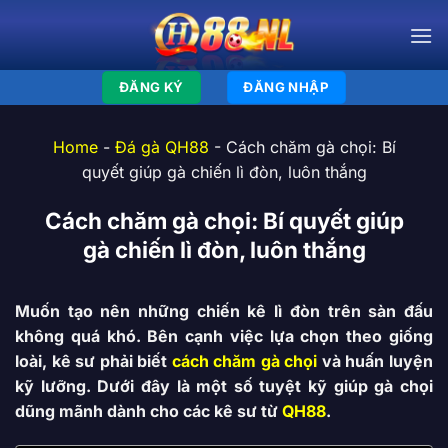
ĐĂNG KÝ
ĐĂNG NHẬP
Home
-
Đá gà QH88
-
Cách chăm gà chọi: Bí
quyết giúp gà chiến lì đòn, luôn thắng
Cách chăm gà chọi: Bí quyết giúp
gà chiến lì đòn, luôn thắng
Muốn tạo nên những chiến kê lì đòn trên sàn đấu
không quá khó. Bên cạnh việc lựa chọn theo giống
loài, kê sư phải biết
cách chăm gà chọi
và huấn luyện
kỹ lưỡng. Dưới đây là một số tuyệt kỹ giúp gà chọi
dũng mãnh dành cho các kê sư từ
QH88
.