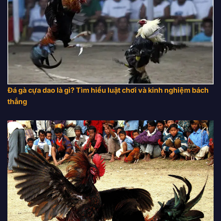
Đá gà cựa dao là gì? Tìm hiểu luật chơi và kinh nghiệm bách
thắng