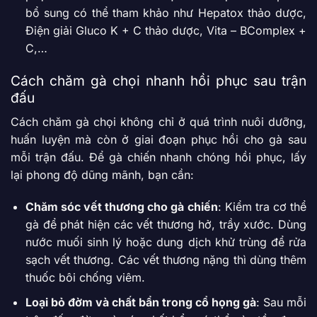
bổ sung có thể tham khảo như Hepatox thảo dược,
Điện giải Gluco K + C thảo dược, Vita – BComplex +
C,…
Cách chăm gà chọi nhanh hồi phục sau trận
đấu
Cách chăm gà chọi không chỉ ở quá trình nuôi dưỡng,
huấn luyện mà còn ở giai đoạn phục hồi cho gà sau
mỗi trận đấu. Để gà chiến nhanh chóng hồi phục, lấy
lại phong độ dũng mãnh, bạn cần:
Chăm sóc vết thương cho gà chiến
: Kiểm tra cơ thể
gà để phát hiện các vết thương hở, trầy xước. Dùng
nước muối sinh lý hoặc dung dịch khử trùng để rửa
sạch vết thương. Các vết thương nặng thì dùng thêm
thuốc bôi chống viêm.
Loại bỏ đờm và chất bẩn trong cổ họng gà
: Sau mỗi