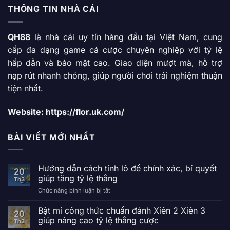
THÔNG TIN NHÀ CÁI
QH88
là nhà cái uy tín hàng đầu tại Việt Nam, cung
cấp đa dạng game cá cược chuyên nghiệp với tỷ lệ
hấp dẫn và bảo mật cao. Giao diện mượt mà, hỗ trợ
nạp rút nhanh chóng, giúp người chơi trải nghiệm thuận
tiện nhất.
Website:
https://flor.uk.com/
BÀI VIẾT MỚI NHẤT
Hướng dẫn cách tính lô đề chính xác, bí quyết
20
giúp tăng tỷ lệ thắng
Th3
Chức năng bình luận bị tắt
ở
Hướng
dẫn
Bật mí công thức chuẩn đánh Xiên 2 Xiên 3
20
cách
giúp nâng cao tỷ lệ thắng cược
Th3
tính