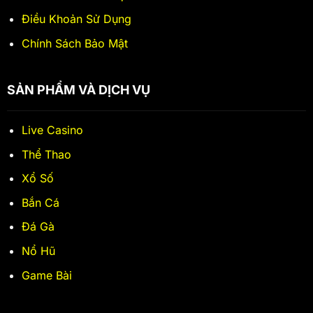
Điều Khoản Sử Dụng
Chính Sách Bảo Mật
SẢN PHẨM VÀ DỊCH VỤ
Live Casino
Thể Thao
Xổ Số
Bắn Cá
Đá Gà
Nổ Hũ
Game Bài