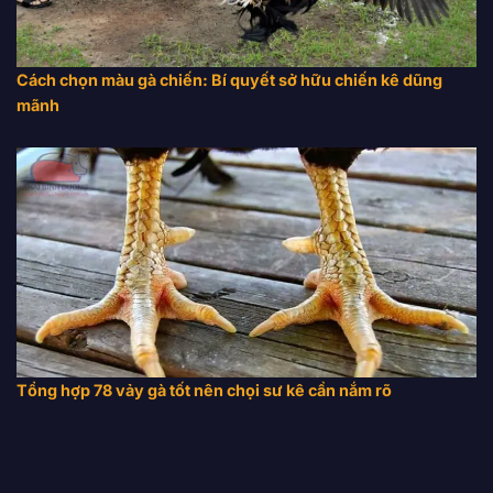
Cách chọn màu gà chiến: Bí quyết sở hữu chiến kê dũng
mãnh
Tổng hợp 78 vảy gà tốt nên chọi sư kê cần nắm rõ