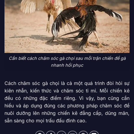
Cần biết cách chăm sóc gà chọi sau mỗi trận chiến để gà
nhanh hồi phục
Cách chăm sóc gà chọi là cả một quá trình đòi hỏi sự
kiên nhẫn, kiến thức và chăm sóc tỉ mỉ. Mỗi chiến kê
đều có những đặc điểm riêng. Vì vậy, bạn cũng cần
hiểu và áp dụng đúng các phương pháp chăm sóc để
nuôi dưỡng lên những chiến kê đẳng cấp, dũng mãn,
sẵn sàng cho mọi trấu đấu đỉnh cao.