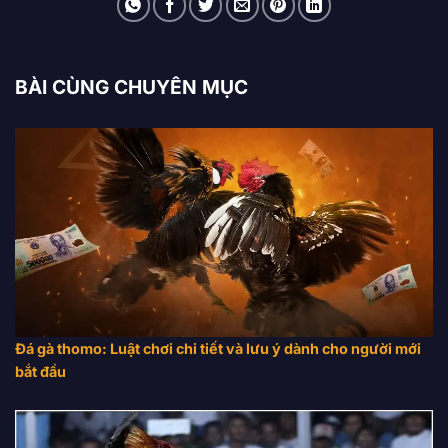
BÀI CÙNG CHUYÊN MỤC
Đá gà thomo: Luật chơi chi tiết và lưu ý dành cho người mới
bắt đầu