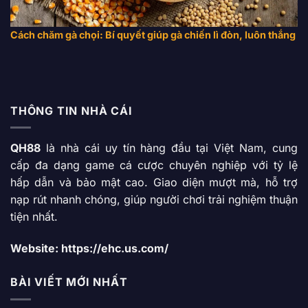
Cách chăm gà chọi: Bí quyết giúp gà chiến lì đòn, luôn thắng
THÔNG TIN NHÀ CÁI
QH88
là nhà cái uy tín hàng đầu tại Việt Nam, cung
cấp đa dạng game cá cược chuyên nghiệp với tỷ lệ
hấp dẫn và bảo mật cao. Giao diện mượt mà, hỗ trợ
nạp rút nhanh chóng, giúp người chơi trải nghiệm thuận
tiện nhất.
Website:
https://ehc.us.com/
BÀI VIẾT MỚI NHẤT