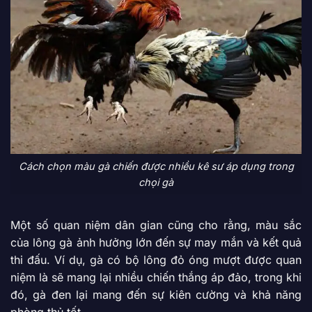
Cách chọn màu gà chiến được nhiều kê sư áp dụng trong
chọi gà
Một số quan niệm dân gian cũng cho rằng, màu sắc
của lông gà ảnh hưởng lớn đến sự may mắn và kết quả
thi đấu. Ví dụ, gà có bộ lông đỏ óng mượt được quan
niệm là sẽ mang lại nhiều chiến thắng áp đảo, trong khi
đó, gà đen lại mang đến sự kiên cường và khả năng
phòng thủ tốt.