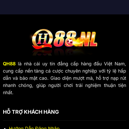
đỉnh
chơi
Hướng
cao
yêu
dẫn
cùng
thích
cách
có
sự
tham
hội
kịch
gia
chiến
tính
và
thắng
mẹo
hấp
tăng
dẫn
cơ
hội
chiến
thắng
QH88
là nhà cái uy tín đẳng cấp hàng đầu Việt Nam,
cung cấp nền tảng cá cược chuyên nghiệp với tỷ lệ hấp
dẫn và bảo mật cao. Giao diện mượt mà, hỗ trợ nạp rút
nhanh chóng, giúp người chơi trải nghiệm thuận tiện
nhất.
HỖ TRỢ KHÁCH HÀNG
Hướng Dẫn Đăng Nhập