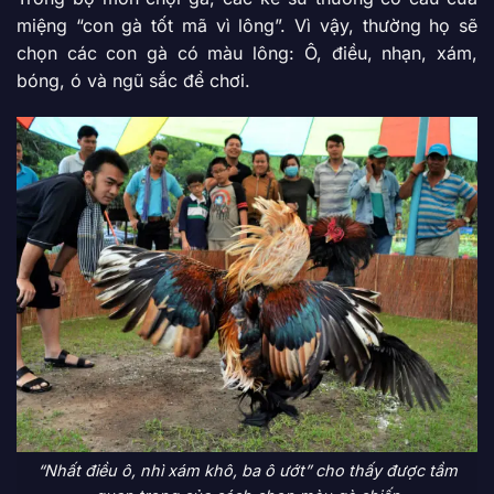
miệng “con gà tốt mã vì lông”. Vì vậy, thường họ sẽ
chọn các con gà có màu lông: Ô, điều, nhạn, xám,
bóng, ó và ngũ sắc để chơi.
“Nhất điều ô, nhì xám khô, ba ô ướt” cho thấy được tầm