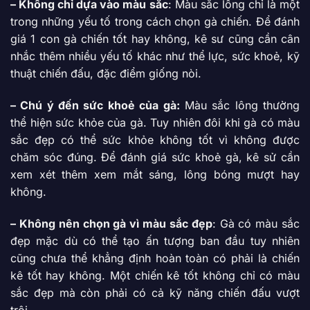
– Không chỉ dựa vào màu sắc
: Màu sắc lông chỉ là một
trong những yếu tố trong cách chọn gà chiến. Để đánh
giá 1 con gà chiến tốt hay không, kê sư cũng cần cân
nhắc thêm nhiều yếu tố khác như thể lực, sức khoẻ, kỹ
thuật chiến đấu, đặc điểm giống nòi.
– Chú ý đến sức khoẻ của gà:
Màu sắc lông thường
thể hiện sức khỏe của gà. Tuy nhiên đôi khi gà có màu
sắc đẹp có thể sức khỏe không tốt vì không được
chăm sóc đúng. Để đánh giá sức khoẻ gà, kê sử cần
xem xét thêm xem mắt sáng, lông bóng mượt hay
không.
– Không nên chọn gà vì màu sắc đẹp
: Gà có màu sắc
đẹp mặc dù có thể tạo ấn tượng ban đầu tuy nhiên
cũng chưa thể khẳng định hoàn toàn có phải là chiến
kê tốt hay không. Một chiến kê tốt không chỉ có màu
sắc đẹp mà còn phải có cả kỹ năng chiến đấu vượt
trôi.