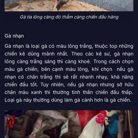
Gà tía lông càng đỏ thẫm càng chiến đấu hăng
Gà nhạn
Gà nhạn là loại gà có màu lông trắng, thuộc top những
chiến kê dũng mãnh nhất. Theo các kê sư, gà nhạn
lông càng trắng sáng thì càng khoẻ. Trong cách chọn
màu gà chiến, bên cạnh màu lông, khi chọn nếu gà
nhạn có chân trắng thì sẽ rất nhanh nhạy, khả năng
chiến đấu tốt. Tuy nhiên, nếu gà nhạn nhưng sở hữu
chân màu xanh thì thường tinh thần chiến đấu thấp.
Loại gà này thường dùng làm gà cảnh hơn là gà chiến.