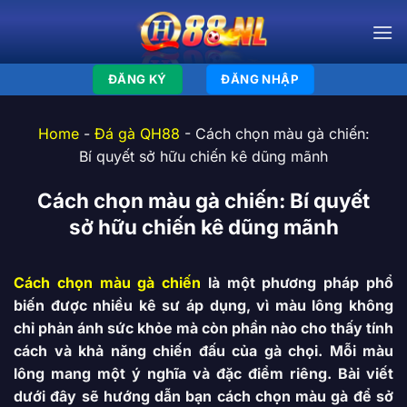
ĐĂNG KÝ
ĐĂNG NHẬP
Home
-
Đá gà QH88
-
Cách chọn màu gà chiến:
Bí quyết sở hữu chiến kê dũng mãnh
Cách chọn màu gà chiến: Bí quyết
sở hữu chiến kê dũng mãnh
Cách chọn màu gà chiến
là một phương pháp phổ
biến được nhiều kê sư áp dụng, vì màu lông không
chỉ phản ánh sức khỏe mà còn phần nào cho thấy tính
cách và khả năng chiến đấu của gà chọi. Mỗi màu
lông mang một ý nghĩa và đặc điểm riêng. Bài viết
dưới đây sẽ hướng dẫn bạn cách chọn màu gà để sở