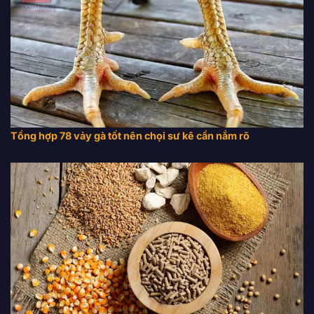
Tổng hợp 78 vảy gà tốt nên chọi sư kê cần nắm rõ