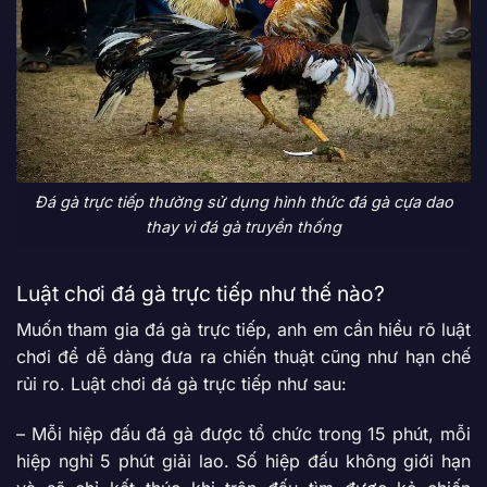
Đá gà trực tiếp thường sử dụng hình thức đá gà cựa dao
thay vì đá gà truyền thống
Luật chơi đá gà trực tiếp như thế nào?
Muốn tham gia đá gà trực tiếp, anh em cần hiểu rõ luật
chơi để dễ dàng đưa ra chiến thuật cũng như hạn chế
rủi ro. Luật chơi đá gà trực tiếp như sau:
– Mỗi hiệp đấu đá gà được tổ chức trong 15 phút, mỗi
hiệp nghỉ 5 phút giải lao. Số hiệp đấu không giới hạn