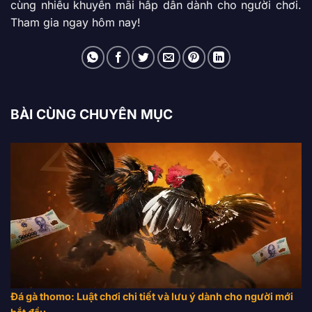
cùng nhiều khuyến mãi hấp dẫn dành cho người chơi.
Tham gia ngay hôm nay!
BÀI CÙNG CHUYÊN MỤC
Đá gà thomo: Luật chơi chi tiết và lưu ý dành cho người mới