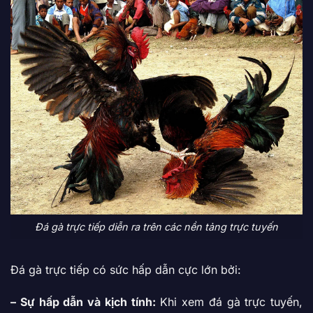
Đá gà trực tiếp diễn ra trên các nền tảng trực tuyến
Đá gà trực tiếp có sức hấp dẫn cực lớn bởi:
– Sự hấp dẫn và kịch tính:
Khi xem đá gà trực tuyến,