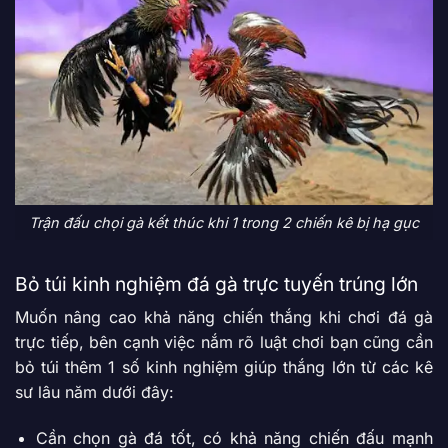
Trận đấu chọi gà kết thúc khi 1 trong 2 chiến kê bị hạ gục
Bỏ túi kinh nghiệm đá gà trực tuyến trúng lớn
Muốn nâng cao khả năng chiến thắng khi chơi đá gà
trực tiếp, bên cạnh việc nắm rõ luật chơi bạn cũng cần
bỏ túi thêm 1 số kinh nghiệm giúp thắng lớn từ các kê
sư lâu năm dưới đây:
Cần chọn gà đá tốt, có khả năng chiến đấu mạnh