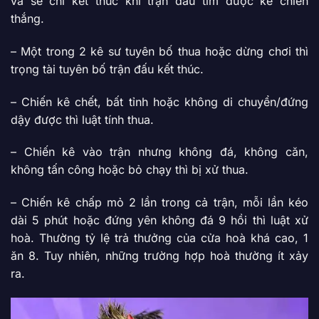
và sẽ chỉ kết thúc khi trận đấu tìm được kẻ chiến
thắng.
– Một trong 2 kê sư tuyên bố thua hoặc dừng chơi thì
trọng tài tuyên bố trận đấu kết thúc.
– Chiến kê chết, bất tỉnh hoặc không di chuyển/đứng
dậy được thì luật tính thua.
– Chiến kê vào trận nhưng không đá, không căn,
không tấn công hoặc bỏ chạy thì bị xử thua.
– Chiến kê chấp mỏ 2 lần trong cả trận, mỗi lần kéo
dài 5 phút hoặc đứng yên không đá 9 hồi thì luật xử
hoà. Thường tỷ lệ trả thưởng của cửa hoà khá cao, 1
ăn 8. Tuy nhiên, những trường hợp hoà thường ít xảy
ra.