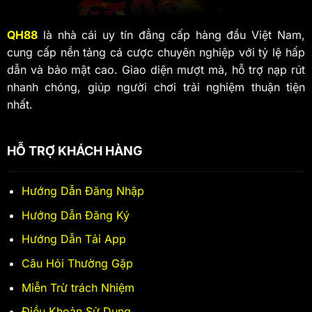
chiến
thắng
QH88
là nhà cái uy tín đẳng cấp hàng đầu Việt Nam,
cung cấp nền tảng cá cược chuyên nghiệp với tỷ lệ hấp
dẫn và bảo mật cao. Giao diện mượt mà, hỗ trợ nạp rút
nhanh chóng, giúp người chơi trải nghiệm thuận tiện
nhất.
HỖ TRỢ KHÁCH HÀNG
Hướng Dẫn Đăng Nhập
Hướng Dẫn Đăng Ký
Hướng Dẫn Tải App
Câu Hỏi Thường Gặp
Miễn Trừ trách Nhiệm
Điều Khoản Sử Dụng